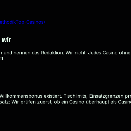
ethodik
Top-Casinos
›
 wir
 und nennen das Redaktion. Wir nicht. Jedes Casino ohne E
ft.
 Willkommensbonus existiert. Tischlimits, Einsatzgrenzen
satz: Wir prüfen zuerst, ob ein Casino überhaupt als Casino