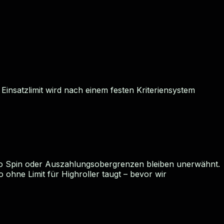
insatzlimit wird nach einem festen Kriteriensystem
 pro Spin oder Auszahlungsobergrenzen bleiben unerwähnt.
 ohne Limit für Highroller taugt – bevor wir