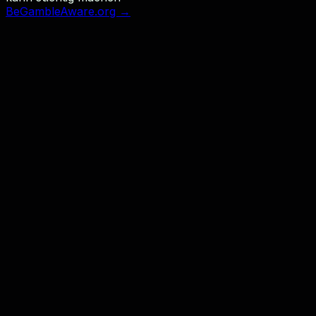
BeGambleAware.org →