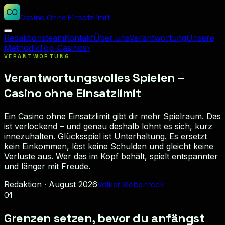
Casino Ohne Einsatzlimit
Redaktionsteam
Kontakt
Über uns
Verantwortung
Unsere
Methodik
Top-Casinos
›
VERANTWORTUNG
Verantwortungsvolles Spielen –
Casino ohne Einsatzlimit
Ein Casino ohne Einsatzlimit gibt dir mehr Spielraum. Das
ist verlockend – und genau deshalb lohnt es sich, kurz
innezuhalten. Glücksspiel ist Unterhaltung. Es ersetzt
kein Einkommen, löst keine Schulden und gleicht keine
Verluste aus. Wer das im Kopf behält, spielt entspannter
und länger mit Freude.
Redaktion
·
August 2026
Volker Siebenrock
01
Grenzen setzen, bevor du anfängst